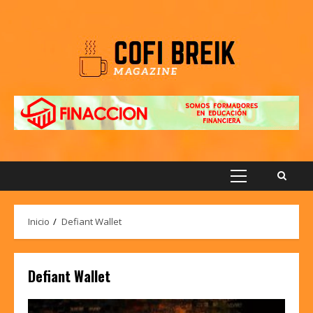
Saltar
al
contenido
Menú
principal
Inicio
Defiant Wallet
Defiant Wallet