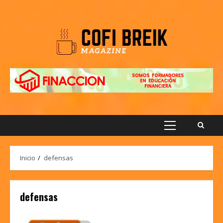
Saltar
al
contenido
Menú
principal
Inicio
defensas
defensas