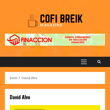
Saltar
al
contenido
Menú
principal
Inicio
David Alvo
David Alvo