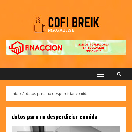
Saltar
al
contenido
Menú
principal
Inicio
datos para no desperdiciar comida
datos para no desperdiciar comida