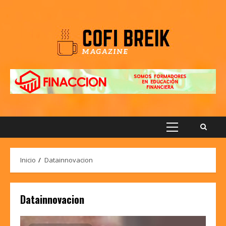
Saltar
al
contenido
Menú
principal
Inicio
Datainnovacion
Datainnovacion