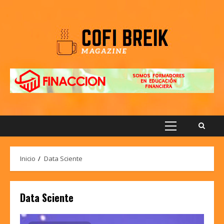
Saltar
al
contenido
Menú
principal
Inicio
Data Sciente
Data Sciente