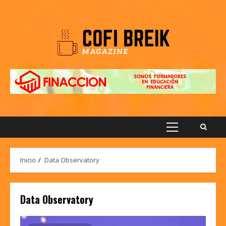
Saltar
al
contenido
Menú
principal
Inicio
Data Observatory
Data Observatory