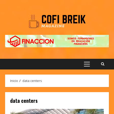
Saltar
al
contenido
Menú
principal
Inicio
data centers
data centers