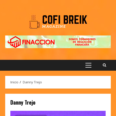
Saltar
al
contenido
Menú
principal
Inicio
Danny Trejo
Danny Trejo