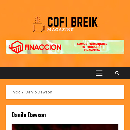
Saltar
al
contenido
Menú
principal
Inicio
Danilo Dawson
Danilo Dawson