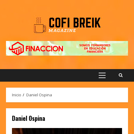
Saltar
al
contenido
Menú
principal
Inicio
Daniel Ospina
Daniel Ospina