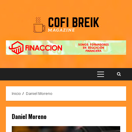
Saltar
al
contenido
Menú
principal
Inicio
Daniel Moreno
Daniel Moreno