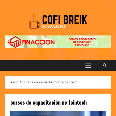
Saltar
al
contenido
Menú
principal
Inicio
cursos de capacitación ne fointech
cursos de capacitación ne fointech