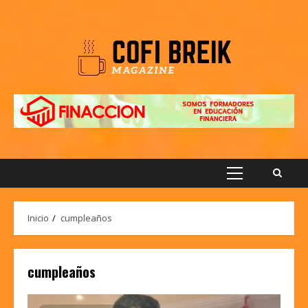
Saltar
al
contenido
Menú
principal
Inicio
cumpleaños
cumpleaños