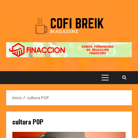
Saltar
al
contenido
Menú
principal
Inicio
cultura POP
cultura POP