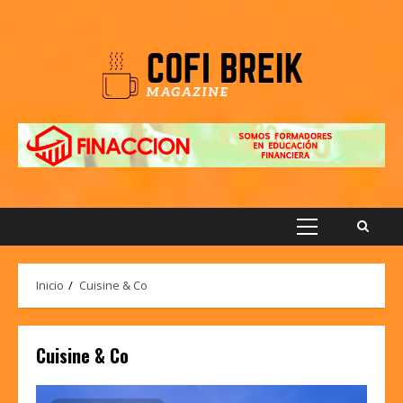
Saltar
al
contenido
Menú
principal
Inicio
Cuisine & Co
Cuisine & Co