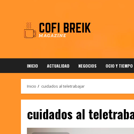
Saltar
al
contenido
INICIO
ACTUALIDAD
NEGOCIOS
OCIO Y TIEMPO
Inicio
cuidados al teletrabajar
cuidados al teletrab