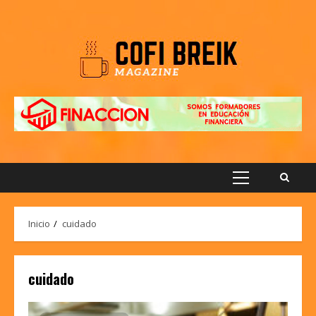
Saltar
al
contenido
Menú
principal
Inicio
cuidado
cuidado