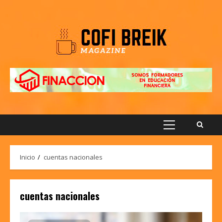
Saltar
al
contenido
Menú
principal
Inicio
cuentas nacionales
cuentas nacionales