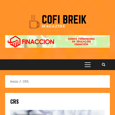
Saltar
al
contenido
Menú
principal
Inicio
CRS
CRS