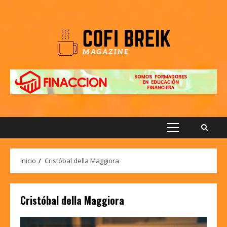
Saltar
al
contenido
Menú
principal
Inicio
Cristóbal della Maggiora
Cristóbal della Maggiora