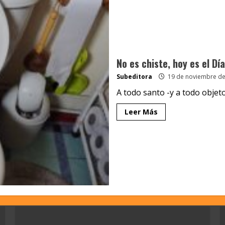
No es chiste, hoy es el Dí
Subeditora
19 de noviembre de
A todo santo -y a todo objeto ú
Leer Más