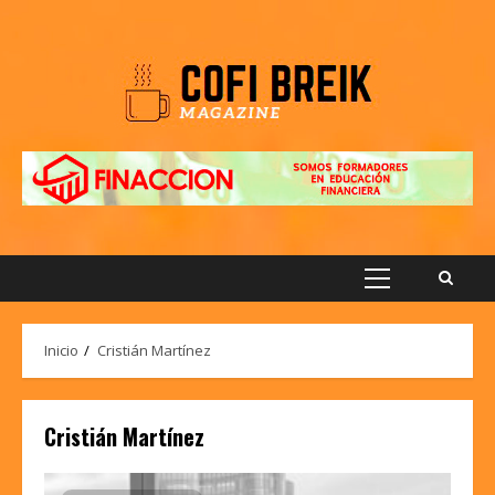
Saltar
al
contenido
Menú
principal
Inicio
Cristián Martínez
Cristián Martínez