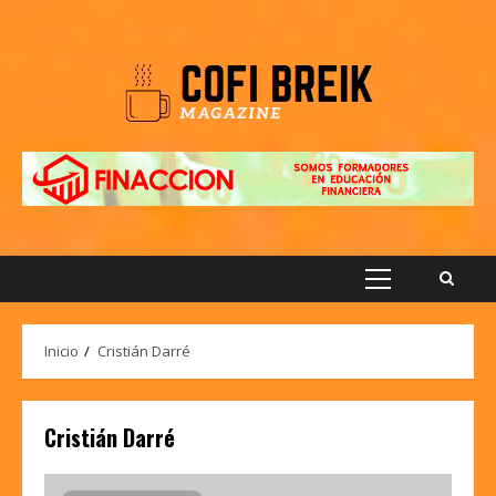
Saltar
al
contenido
Menú
principal
Inicio
Cristián Darré
Cristián Darré