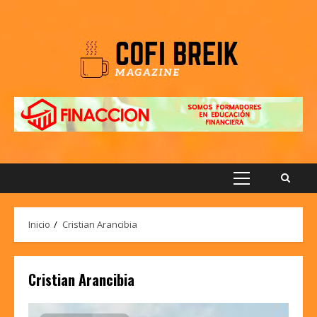
Saltar
al
contenido
Menú
principal
Inicio
Cristian Arancibia
Cristian Arancibia