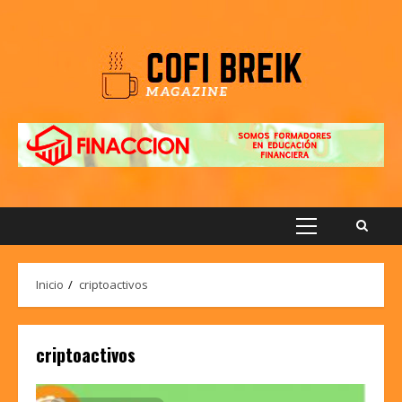
Saltar
al
contenido
Menú
principal
Inicio
criptoactivos
criptoactivos