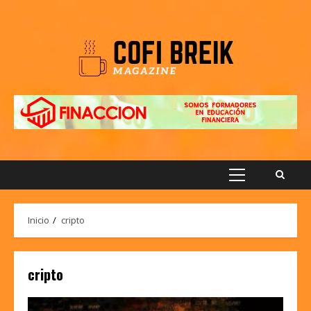
Saltar
al
contenido
Menú
principal
Inicio
cripto
cripto