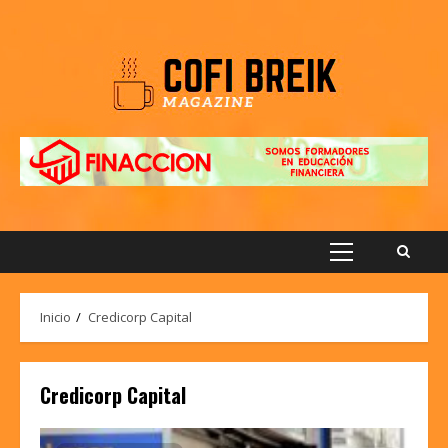
Saltar
al
contenido
Menú
principal
Inicio
Credicorp Capital
Credicorp Capital