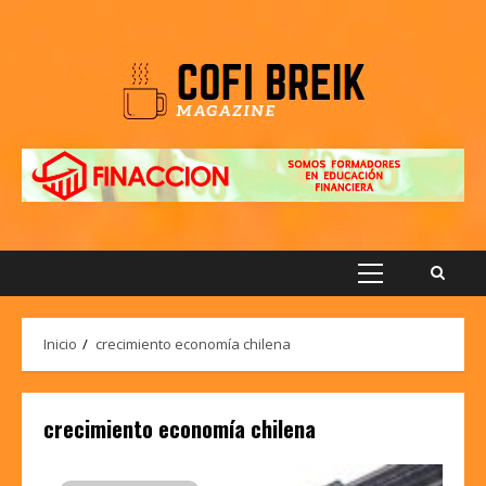
Saltar
al
contenido
Menú
principal
Inicio
crecimiento economía chilena
crecimiento economía chilena