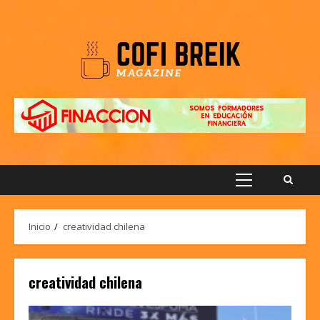
Saltar
al
contenido
Menú
principal
Inicio
creatividad chilena
creatividad chilena