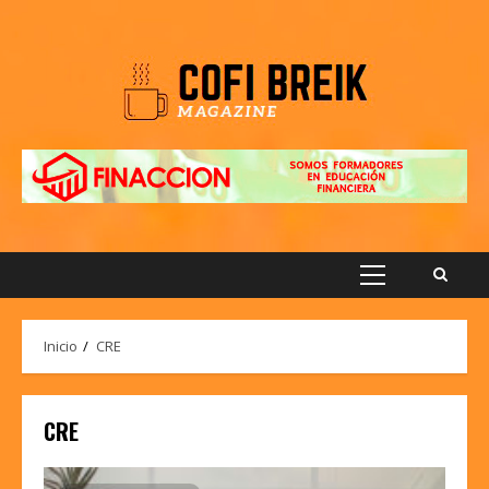
Saltar
al
contenido
Menú
principal
Inicio
CRE
CRE