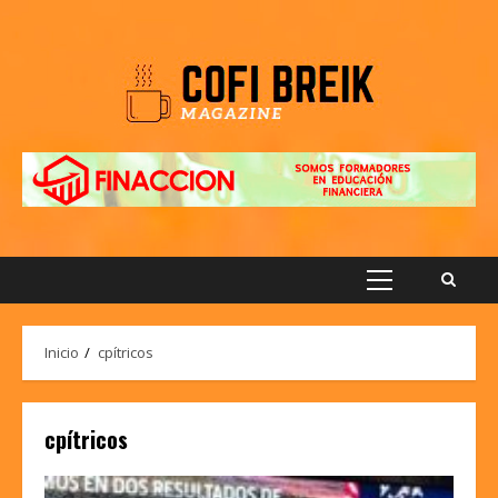
Saltar
al
contenido
Menú
principal
Inicio
cpítricos
cpítricos