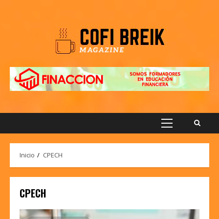
Saltar
al
contenido
Menú
principal
Inicio
CPECH
CPECH