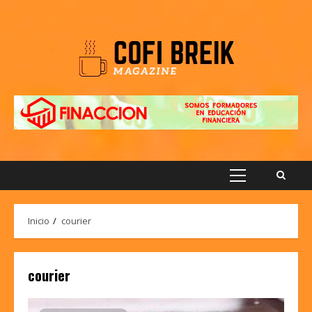
Saltar
al
contenido
Menú
principal
Inicio
courier
courier