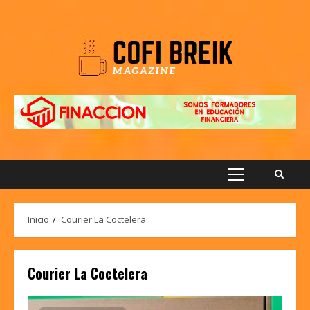
Saltar
al
contenido
Menú
principal
Inicio
Courier La Coctelera
Courier La Coctelera