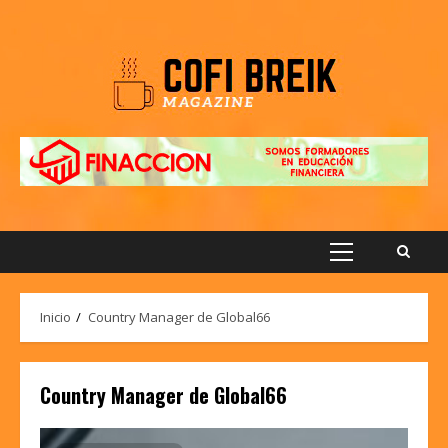
Saltar
al
contenido
Menú
principal
Inicio
Country Manager de Global66
Country Manager de Global66