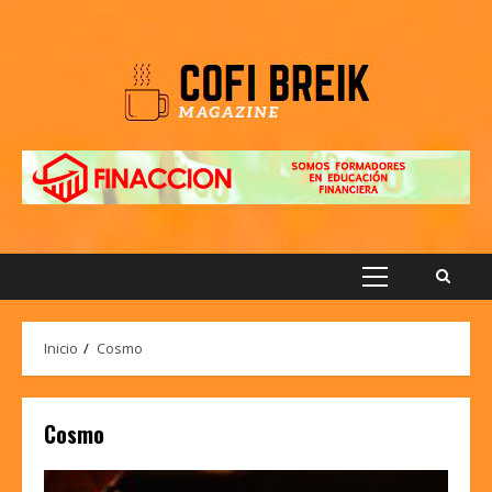
Saltar
al
contenido
Menú
principal
Inicio
Cosmo
Cosmo