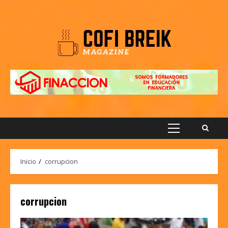
Saltar
al
contenido
Menú
principal
Inicio
corrupcion
corrupcion