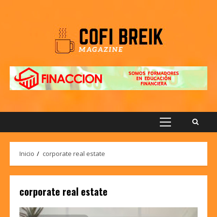
Saltar
al
contenido
Menú
principal
Inicio
corporate real estate
corporate real estate