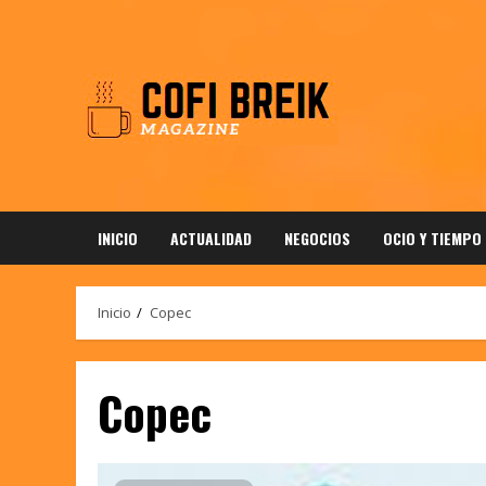
Saltar
al
contenido
INICIO
ACTUALIDAD
NEGOCIOS
OCIO Y TIEMPO
Inicio
Copec
Copec