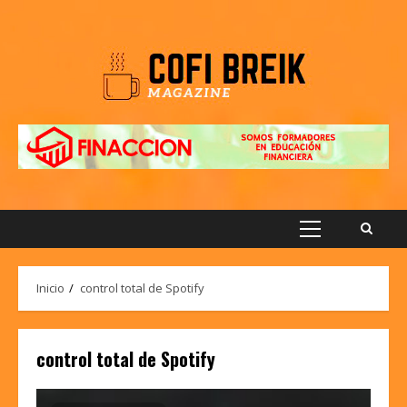
Saltar
al
contenido
Menú
principal
Inicio
control total de Spotify
control total de Spotify