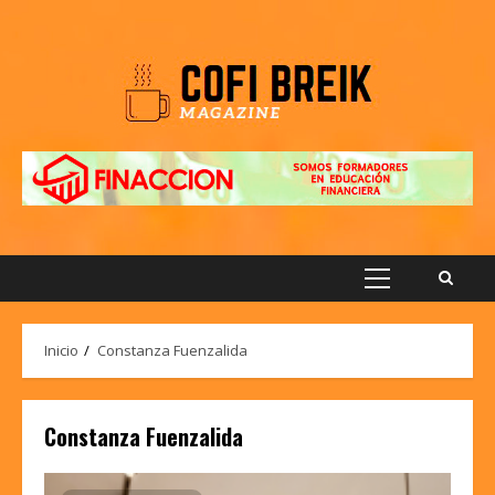
Saltar
al
contenido
Menú
principal
Inicio
Constanza Fuenzalida
Constanza Fuenzalida