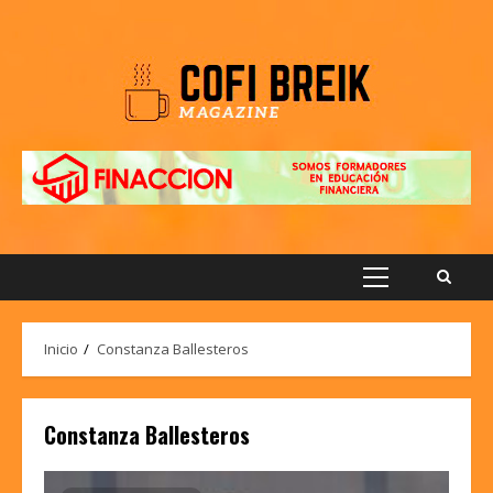
Saltar
al
contenido
Menú
principal
Inicio
Constanza Ballesteros
Constanza Ballesteros