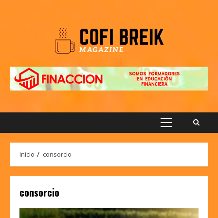
Saltar
al
contenido
Menú
principal
Inicio
consorcio
consorcio