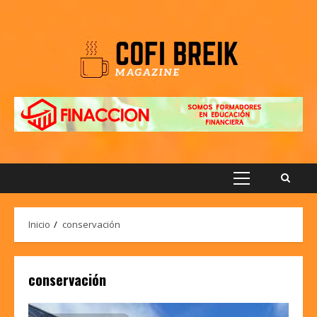
Saltar
al
contenido
Menú
principal
Inicio
conservación
conservación