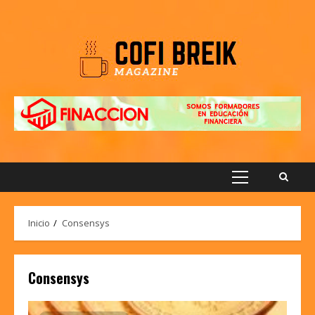
Saltar
al
contenido
Menú
principal
Inicio
Consensys
Consensys