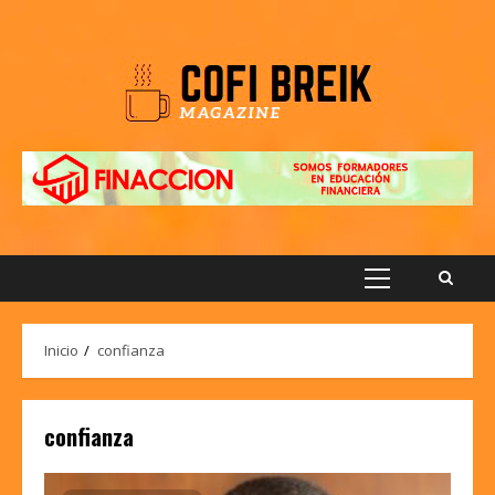
Saltar
al
contenido
Menú
principal
Inicio
confianza
confianza