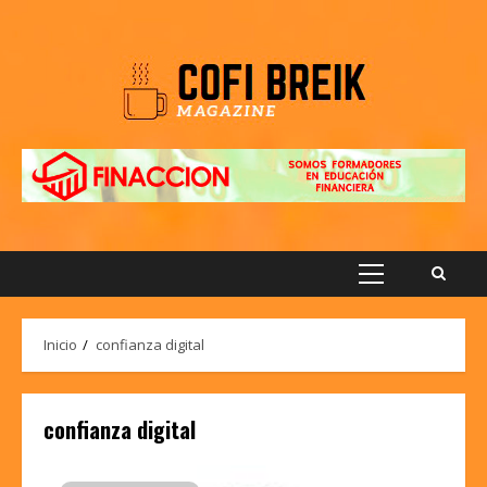
Saltar
al
contenido
Menú
principal
Inicio
confianza digital
confianza digital