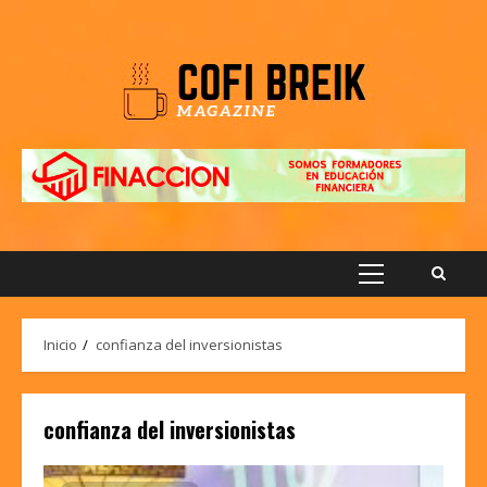
Saltar
al
contenido
Menú
principal
Inicio
confianza del inversionistas
confianza del inversionistas