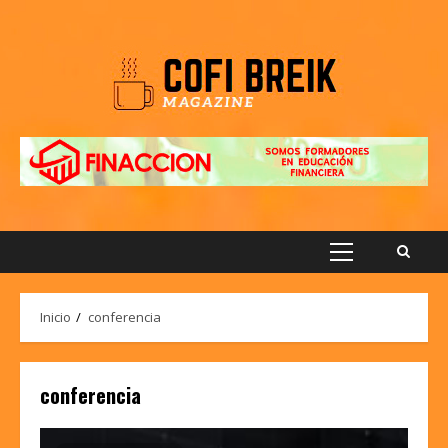
Saltar
al
contenido
Menú
principal
Inicio
conferencia
conferencia